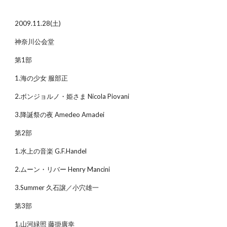
2009.11.28(土)
神奈川公会堂
第1部
1.海の少女 服部正
2.ボンジョルノ・姫さま Nicola Piovani
3.降誕祭の夜 Amedeo Amadei
第2部
1.水上の音楽 G.F.Handel
2.ムーン・リバー Henry Mancini
3.Summer 久石譲／小穴雄一
第3部
1.山河緑照 藤掛廣幸